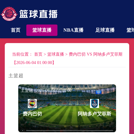
首页
篮球直播
NBA直播
足球直播
篮
当前位置：
首页
>
篮球直播
>
费内巴切 VS 阿纳多卢艾菲斯
【2026-06-04 01:00:00】
土篮超
土篮超 2026-06-04 01:00:00
费内巴切
阿纳多卢艾菲斯