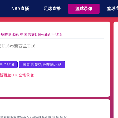
NBA直播
足球直播
篮球录像
篮球
身赛响水站 中国男篮U16vs新西兰U16
16vs新西兰U16
西兰U16
国青男篮热身赛响水站
-新西兰U16全场录像
玻利杯 阿拉维预备 VS 皇家托马亚波
07-03 03:00