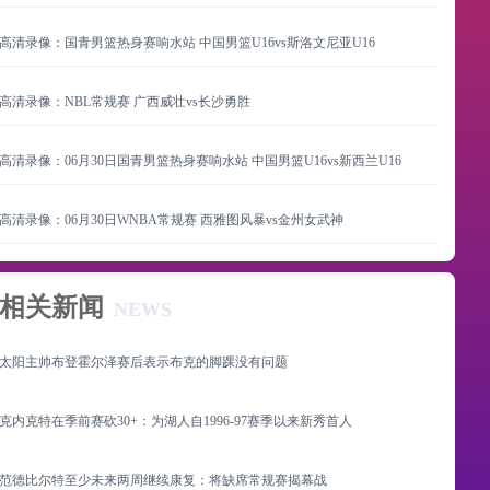
高清录像：国青男篮热身赛响水站 中国男篮U16vs斯洛文尼亚U16
高清录像：NBL常规赛 广西威壮vs长沙勇胜
高清录像：06月30日国青男篮热身赛响水站 中国男篮U16vs新西兰U16
高清录像：06月30日WNBA常规赛 西雅图风暴vs金州女武神
相关新闻
NEWS
太阳主帅布登霍尔泽赛后表示布克的脚踝没有问题
克内克特在季前赛砍30+：为湖人自1996-97赛季以来新秀首人
范德比尔特至少未来两周继续康复：将缺席常规赛揭幕战