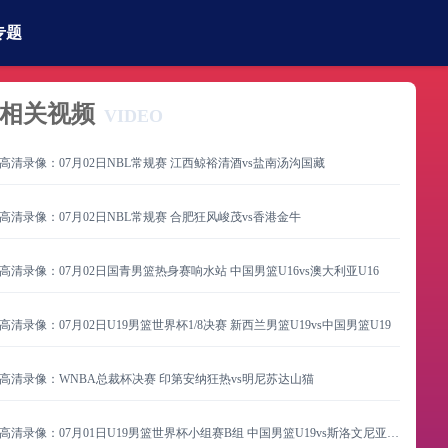
专题
相关视频
VIDEO
高清录像：07月02日NBL常规赛 江西鲸裕清酒vs盐南汤沟国藏
高清录像：07月02日NBL常规赛 合肥狂风峻茂vs香港金牛
高清录像：07月02日国青男篮热身赛响水站 中国男篮U16vs澳大利亚U16
高清录像：07月02日U19男篮世界杯1/8决赛 新西兰男篮U19vs中国男篮U19
高清录像：WNBA总裁杯决赛 印第安纳狂热vs明尼苏达山猫
高清录像：07月01日U19男篮世界杯小组赛B组 中国男篮U19vs斯洛文尼亚男篮U19