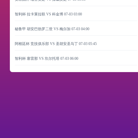
智利杯 拉卡莱拉联 VS 科金博
07-03 03:00
秘鲁甲 胡安巴勃罗二世 VS 梅尔加
07-03 04:00
阿根廷杯 竞技俱乐部 VS 圣胡安圣马丁
07-03 05:45
智利杯 塞雷那 VS 坎尔托塔
07-03 06:00