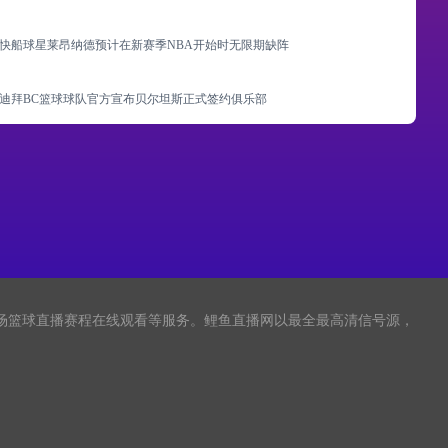
快船球星莱昂纳德预计在新赛季NBA开始时无限期缺阵
迪拜BC篮球球队官方宣布贝尔坦斯正式签约俱乐部
全场篮球直播赛程在线观看等服务。鲤鱼直播网以最全最高清信号源，