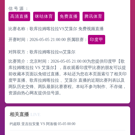
信 号 源 ：
高清直播
咪咕体育
免费直播
腾讯体育
比赛名称：歌库拉姆喀拉拉VS艾藻尔 免费视频直播
开赛时间：2026-05-05 21:00:00
所属联赛：
印度甲
对阵双方：歌库拉姆喀拉拉vs艾藻尔
比赛简介：北京时间：2026-05-05 21:00:00为您提供印度甲【歌
库拉姆喀拉拉 VS 艾藻尔】，喜欢观看印度甲比赛的朋友可以提
前收藏本页面以免错过直播。本站还为您在本页面索引了相关印
度甲直播、歌库拉姆喀拉拉 、艾藻尔 直播的近期比赛列表以及
两队历史交锋、两队最新比赛赛程。本站不参与制作、不存储，
资源由热心网友提供信号源。
相关直播
LIVE
约超联 亚吉拉安曼 VS 阿洛顿
05-05 00:00