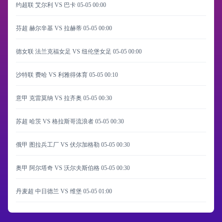
约超联 艾尔利 VS 巴卡
05-05 00:00
芬超 赫尔辛基 VS 拉赫蒂
05-05 00:00
德女联 法兰克福女足 VS 纽伦堡女足
05-05 00:00
沙特联 费哈 VS 利雅得体育
05-05 00:10
意甲 克雷莫纳 VS 拉齐奥
05-05 00:30
苏超 哈茨 VS 格拉斯哥流浪者
05-05 00:30
俄甲 图拉兵工厂 VS 伏尔加格勒
05-05 00:30
奥甲 阿尔塔奇 VS 沃尔夫斯伯格
05-05 00:30
丹麦超 中日德兰 VS 维堡
05-05 01:00