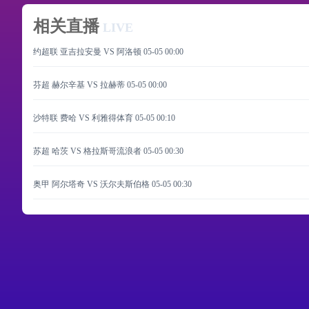
相关直播
LIVE
约超联 亚吉拉安曼 VS 阿洛顿
05-05 00:00
芬超 赫尔辛基 VS 拉赫蒂
05-05 00:00
沙特联 费哈 VS 利雅得体育
05-05 00:10
苏超 哈茨 VS 格拉斯哥流浪者
05-05 00:30
奥甲 阿尔塔奇 VS 沃尔夫斯伯格
05-05 00:30