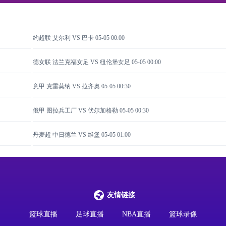
约超联 艾尔利 VS 巴卡
05-05 00:00
德女联 法兰克福女足 VS 纽伦堡女足
05-05 00:00
意甲 克雷莫纳 VS 拉齐奥
05-05 00:30
俄甲 图拉兵工厂 VS 伏尔加格勒
05-05 00:30
丹麦超 中日德兰 VS 维堡
05-05 01:00
友情链接
篮球直播
足球直播
NBA直播
篮球录像