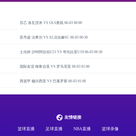
芬乙 洛瓦涅米 VS OLS奥陆
06-03 00:00
苏丹超 法希尔 VS AL法拉赫SC
06-03 00:30
土伦杯 沙特阿拉伯U21 VS 哥伦比亚U19
06-03 00:30
国际友谊 格鲁吉亚 VS 罗马尼亚
06-03 01:00
西篮甲 穆尔西亚 VS 巴塞罗那
06-03 01:00
友情链接
篮球直播
足球直播
NBA直播
篮球录像