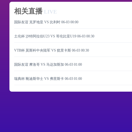
相关直播
LIVE
国际友谊 克罗地亚 VS 比利时
06-03 00:00
土伦杯 沙特阿拉伯U23 VS 哥伦比亚U19
06-03 00:30
VTB杯 莫斯科中央陆军 VS 犹里卡斯
06-03 00:30
国际友谊 摩洛哥 VS 马达加斯加
06-03 01:00
瑞典杯 靴迪斯华士 VS 弗里斯卡
06-03 01:00