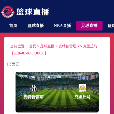
首页
篮球直播
NBA直播
足球直播
篮
当前位置：
首页
>
足球直播
>
庞特普雷塔 VS 克里丘马
【2026-07-09 07:00:00】
巴西乙
巴西乙 2026-07-09 07:00:00
庞特普雷塔
克里丘马