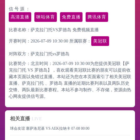
信 号 源 ：
高清直播
咪咕体育
免费直播
腾讯体育
比赛名称：萨克拉门托VS罗德岛 免费视频直播
开赛时间：2026-07-09 10:30:00
所属联赛：
美冠联
对阵双方：萨克拉门托vs罗德岛
比赛简介：北京时间：2026-07-09 10:30:00为您提供美冠联【萨
克拉门托 VS 罗德岛】，喜欢观看美冠联比赛的朋友可以提前收
藏本页面以免错过直播。本站还为您在本页面索引了相关美冠联
直播、萨克拉门托 、罗德岛 直播的近期比赛列表以及两队历史
交锋、两队最新比赛赛程。本站不参与制作、不存储，资源由热
心网友提供信号源。
相关直播
LIVE
球会友谊 塞萨洛尼基 VS AEK拉纳卡
07-08 00:00