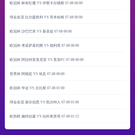
欧冠杯 林肯红魔 VS 伊斯卡尔德斯
07-08 00:00
球会友谊 比尔森胜利 VS 哥本哈根
07-08 00:00
欧冠杯 沙巴巴库 VS 新圣徒
07-08 00:00
欧冠杯 考诺萨基列斯 VS 德利塔
07-08 00:00
欧冠杯 阿拉特亚美尼亚 VS 里加FC
07-08 00:00
世界杯 阿根廷 VS 埃及
07-08 00:00
欧冠杯 华达 VS 古比斯
07-08 01:00
球会友谊 谢尔伯恩 VS 凯尔特人
07-08 01:00
欧协联 施特拉森 VS 拉科奥里塔
07-08 01:15