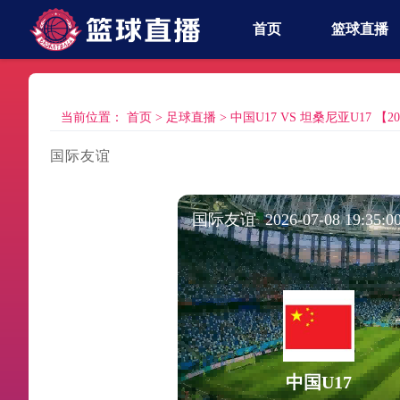
首页
篮球直播
当前位置：
首页
>
足球直播
>
中国U17 VS 坦桑尼亚U17 【2026-
国际友谊
国际友谊 2026-07-08 19:35:0
中国U17