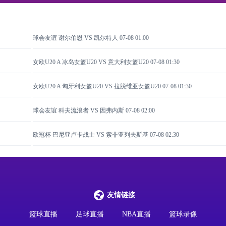
球会友谊 谢尔伯恩 VS 凯尔特人
07-08 01:00
女欧U20 A 冰岛女篮U20 VS 意大利女篮U20
07-08 01:30
女欧U20 A 匈牙利女篮U20 VS 拉脱维亚女篮U20
07-08 01:30
球会友谊 科夫流浪者 VS 因弗内斯
07-08 02:00
欧冠杯 巴尼亚卢卡战士 VS 索非亚列夫斯基
07-08 02:30
友情链接
篮球直播
足球直播
NBA直播
篮球录像