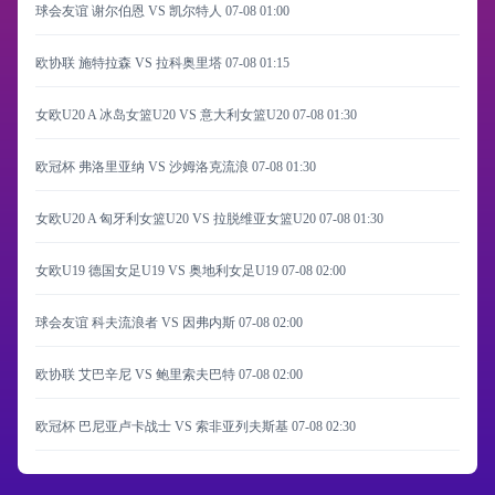
球会友谊 谢尔伯恩 VS 凯尔特人
07-08 01:00
欧协联 施特拉森 VS 拉科奥里塔
07-08 01:15
女欧U20 A 冰岛女篮U20 VS 意大利女篮U20
07-08 01:30
欧冠杯 弗洛里亚纳 VS 沙姆洛克流浪
07-08 01:30
女欧U20 A 匈牙利女篮U20 VS 拉脱维亚女篮U20
07-08 01:30
女欧U19 德国女足U19 VS 奥地利女足U19
07-08 02:00
球会友谊 科夫流浪者 VS 因弗内斯
07-08 02:00
欧协联 艾巴辛尼 VS 鲍里索夫巴特
07-08 02:00
欧冠杯 巴尼亚卢卡战士 VS 索非亚列夫斯基
07-08 02:30