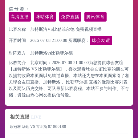
信 号 源 ：
高清直播
咪咕体育
免费直播
腾讯体育
比赛名称：加特斯洛VS比勒菲尔德 免费视频直播
开赛时间：2026-07-08 21:00:00
所属联赛：
球会友谊
对阵双方：加特斯洛vs比勒菲尔德
比赛简介：北京时间：2026-07-08 21:00:00为您提供球会友谊
【加特斯洛 VS 比勒菲尔德】，喜欢观看球会友谊比赛的朋友可
以提前收藏本页面以免错过直播。本站还为您在本页面索引了相
关球会友谊直播、加特斯洛 、比勒菲尔德 直播的近期比赛列表
以及两队历史交锋、两队最新比赛赛程。本站不参与制作、不存
储，资源由热心网友提供信号源。
相关直播
LIVE
欧冠杯 华达 VS 古比斯
07-08 01:00