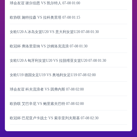
球会友谊 谢尔伯恩 VS 凯尔特人
07-08 01:00
欧协联 施特拉森 VS 拉科奥里塔
07-08 01:15
女欧U20 A 冰岛女篮U20 VS 意大利女篮U20
07-08 01:30
欧冠杯 弗洛里亚纳 VS 沙姆洛克流浪
07-08 01:30
女欧U20 A 匈牙利女篮U20 VS 拉脱维亚女篮U20
07-08 01:30
女欧U19 德国女足U19 VS 奥地利女足U19
07-08 02:00
球会友谊 科夫流浪者 VS 因弗内斯
07-08 02:00
欧协联 艾巴辛尼 VS 鲍里索夫巴特
07-08 02:00
欧冠杯 巴尼亚卢卡战士 VS 索非亚列夫斯基
07-08 02:30