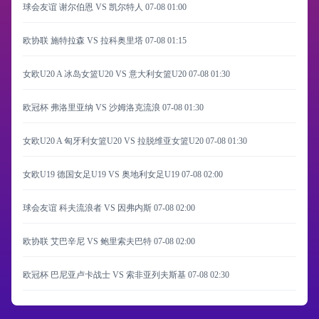
球会友谊 谢尔伯恩 VS 凯尔特人
07-08 01:00
欧协联 施特拉森 VS 拉科奥里塔
07-08 01:15
女欧U20 A 冰岛女篮U20 VS 意大利女篮U20
07-08 01:30
欧冠杯 弗洛里亚纳 VS 沙姆洛克流浪
07-08 01:30
女欧U20 A 匈牙利女篮U20 VS 拉脱维亚女篮U20
07-08 01:30
女欧U19 德国女足U19 VS 奥地利女足U19
07-08 02:00
球会友谊 科夫流浪者 VS 因弗内斯
07-08 02:00
欧协联 艾巴辛尼 VS 鲍里索夫巴特
07-08 02:00
欧冠杯 巴尼亚卢卡战士 VS 索非亚列夫斯基
07-08 02:30