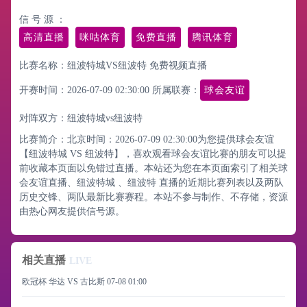
信 号 源 ：
高清直播
咪咕体育
免费直播
腾讯体育
比赛名称：纽波特城VS纽波特 免费视频直播
开赛时间：2026-07-09 02:30:00
所属联赛：
球会友谊
对阵双方：纽波特城vs纽波特
比赛简介：北京时间：2026-07-09 02:30:00为您提供球会友谊
【纽波特城 VS 纽波特】，喜欢观看球会友谊比赛的朋友可以提
前收藏本页面以免错过直播。本站还为您在本页面索引了相关球
会友谊直播、纽波特城 、纽波特 直播的近期比赛列表以及两队
历史交锋、两队最新比赛赛程。本站不参与制作、不存储，资源
由热心网友提供信号源。
相关直播
LIVE
欧冠杯 华达 VS 古比斯
07-08 01:00