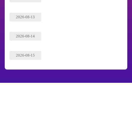
2026-08-13
2026-08-14
2026-08-15
友情链接
篮球直播
足球直播
NBA直播
篮球录像
24直播网是一个业界专业的篮球直播网站，24小时实时更新篮球直播最新比
赛，主要提供高清免费篮球直播，NBA联赛视频无插件直播，全场篮球直播